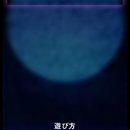
今からあなたたちには、ミステリーの登場人物として、めくるめく推理や騙し合いの物語を繰り広げていただきます。
画面の指示に従うだけの簡単ルールですが、各シナリオを遊べるのは「１度きり」でございます。
さあ、遊び方を確認し、お好みのシナリオをお選びください！
遊び方