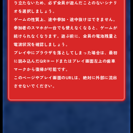
り立たないため、必ず
全員が遊んだことのないシナリ
オ
を選択しましょう。
ゲームの性質上、
途中参加・途中抜け
は
できません
。
参加者のスマホが一台でも使えなくなると、ゲームが
続けられなくなります。遊ぶ前に、全員の
電池残量
と
電波状況
を確認しましょう。
プレイ中にブラウザを落としてしまった場合は、最初
に読み込んだQRコードまたはプレイ画面左上の歯車
マークから復帰が可能です。
このページやプレイ画面のURLは、
絶対に外部に流出
させないでください
。